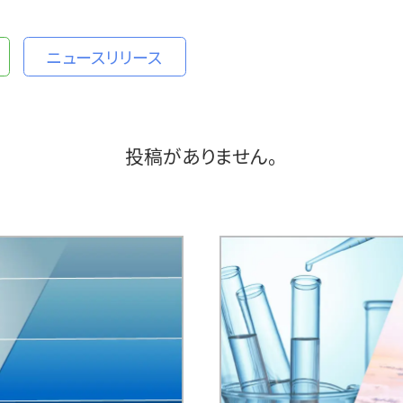
PURE MATIC
ニュースリリース
GreenR™
MOLD MATIC
ICE MATIC
投稿がありません。
PICK MATIC
Fin Refresher
介绍流程
下载样本