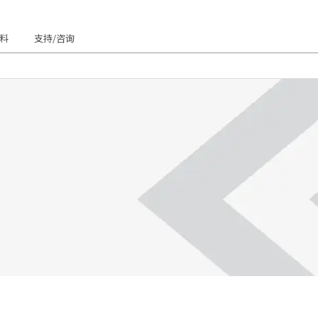
料
支持/咨询
主页
关于我们
经营方针
商业领域
关东精机与社会
管理层寄语
排除
访问/位置
商业领域
GreenR™
全球网络
MOLD MATIC
关东精机与社会的联
組織図
产品信息
OIL MATIC