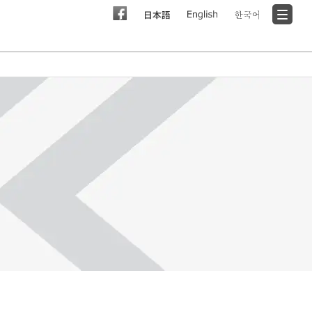
支持/咨询
经常问的问题
故障排除
全球网络
咨询
的联系
氟利昂排放控制法的倡议
系
咨询
ICE MATIC
可持续发展目标倡议
氟利昂排放控制法的倡议
管理层寄语
PICK MATIC
公司资料
介绍流程
公司概要、沿革