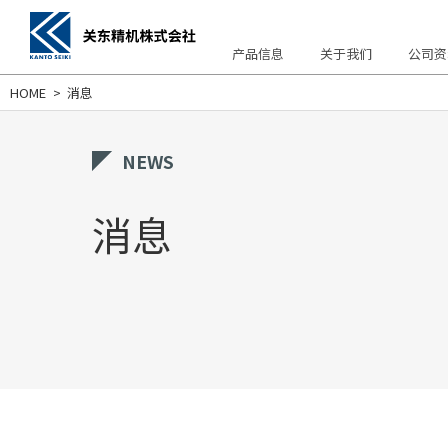
产品信息
关于我们
公司资
HOME
消息
产品信息
关于我们
公司资料
支持/咨询
NEWS
消息
OIL MATIC
经常问的问题
公司概要、沿革
经营方针
PURE MATIC
故障
样本下载