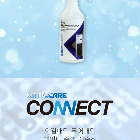
오일매틱 퓨어매틱
데이터 중앙 집중식