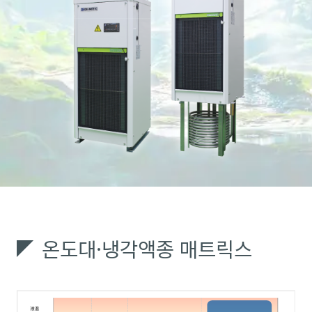
온도대·냉각액종 매트릭스