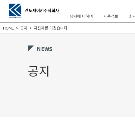
당사에 대하여
제품정보
회
HOME
공지
지진제를 마쳤습니다.
당사에 대하여
제품정보
회사정보
지원 문의
NEWS
공지
OIL MATIC
회사개요・연혁
FAQ
경영방침
PURE MATIC
문제
카탈로그 다