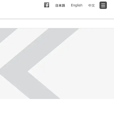
지원 문의
FAQ
문제해결
해외 네트워크
문의
일본 프레온 배출 억제법에 대한 대처
결
문의
ICE MATIC
SDGs를 위한 노력
일본 프레온 배출 억제법에
인사말
PICK MATIC
대한 대처
회사정보
설비 도입까지의 흐름
회사개요・연혁