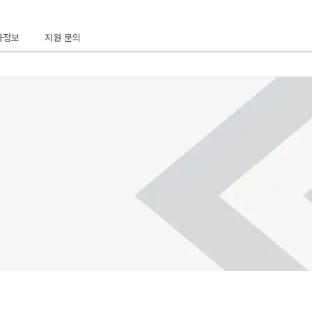
사정보
지원 문의
HOME
당사에 대하여
경영방침
사업영역
칸토세이키와 사회의 연결
인사말
해결
오시는 길・거점 소개
사업영역
GreenR™
해외 네트워크
MOLD MATIC
칸토세이키와 사회의 연
조직도
운로드
제품정보
OIL MATIC