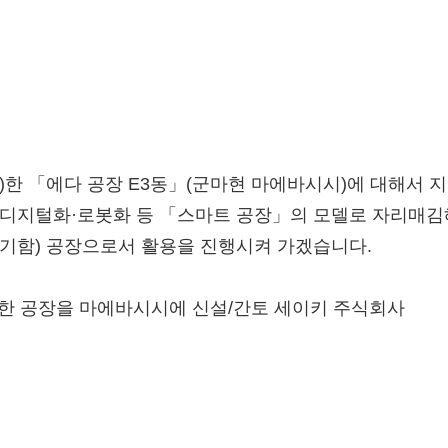
PURE MATIC
GreenR™
MOLD MATIC
ICE MATIC
(*1)한 「에다 공장 E3동」(군마현 마에바시시)에 대해서
PICK MATIC
어, 디지털화·로봇화 등 「스마트 공장」의 모델로 자리매김
Fin Refresher
(기함) 공장으로서 활용을 진행시켜 가겠습니다.
설비 도입까지의 흐름
 배려한 공장을 마에바시시에 신설/간토 세이키 주식회사
카탈로그 다운로드