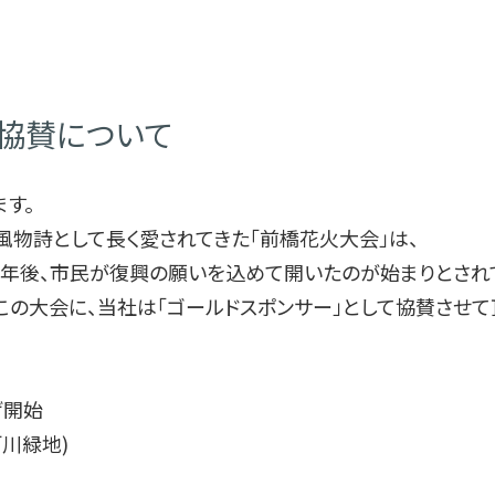
アク
MOLD MATIC
組
PURE MATIC
SD
協賛について
ICE MATIC
次
PICK MATIC
女性
ます。
FIN REFRESHER
物詩として長く愛されてきた「前橋花火大会」は、
GreenR™
採用
3年後、市民が復興の願いを込めて開いたのが始まりとされ
この大会に、当社は「ゴールドスポンサー」として協賛させて
CONNECT
特集
PRODUCT SEARCH
お知ら
げ開始
導入の流れ
プライ
川緑地)
カタログダウンロード