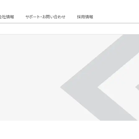
会社情報
サポート・お問い合わせ
採用情報
HOME
サポー
お問
私たちについて
よく
経営方針
トラ
事業領域
海外
関東精機と社会のつながり
フロ
ごあいさつ
ーティング
アクセス・拠点紹介
事業領域
GreenR™
海外ネットワーク
MOLD MATIC
関東精機と社会のつなが
組織図
お問
会社
ロード
製品情報
会社
OIL MATIC