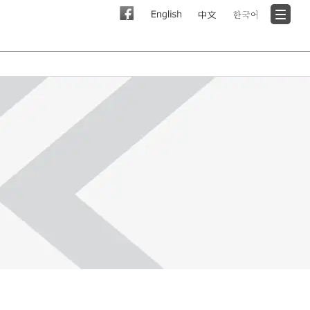
ト・お問い合わせ
い合わせ
ある質問
ブルシューティング
ネットワーク
ン排出抑制法への取り組み
り
い合わせ
ICE MATIC
SDGsへの取り組み
ごあいさつ
フロン排出抑制法
PICK MATIC
情報
導入の流れ
概要・沿革