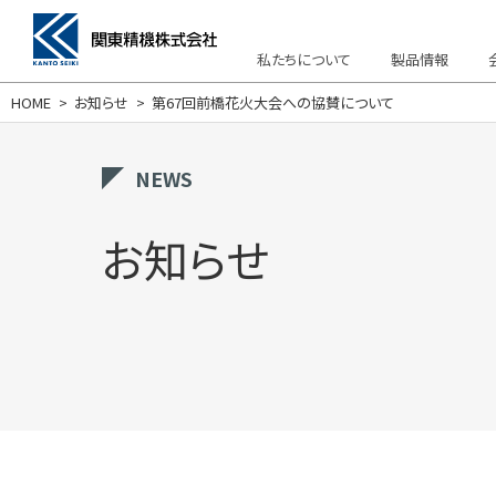
私たちについて
製品情報
HOME
お知らせ
第67回前橋花火大会への協賛について
私たちについて
製品情報
会社情報
サポート・お問い合わせ
採用情報
NEWS
お知らせ
OIL MATIC
よくある質問
会社概要・沿革
経営方針
PURE MATIC
トラブルシュ
採用情報Webサイト
カタログダウン