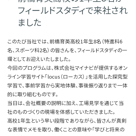
フィールドスタディで来社され
会社情報
ました
このたび当社では、前橋育英高校1年生8名（特進科6
採用情報
名、スポーツ科2名）の皆さんを、フィールドスタディの一
環としてお迎えいたしました。
今回のプログラムは、株式会社マイナビが提供するオン
特集記事一覧
ライン学習サイト「locus（ローカス）」を活用した探究型
学習で、事前学習から実地体験、事後振り返りまで一体
的に取り組むものです。
お知らせ・技術情報
当日は、会社概要の説明に加え、工場見学を通じて当
社のものづくりの現場を体感していただきました。
高校1年生という早い段階でありながら、皆さんが真剣
プライバシーポリシー
な表情でメモを取り、働くことの意味や「学びと将来の