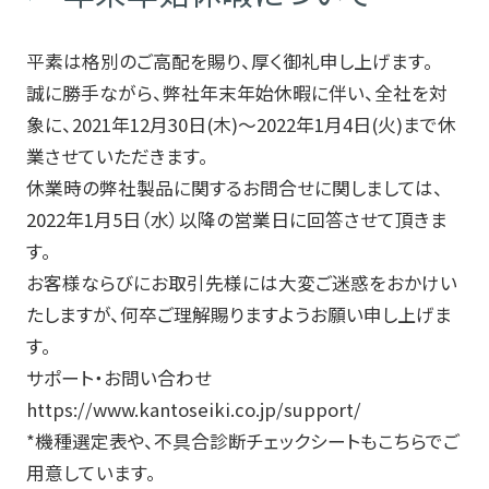
平素は格別のご高配を賜り、厚く御礼申し上げます。
会社情報
誠に勝手ながら、弊社年末年始休暇に伴い、全社を対
象に、2021年12月30日(木)～2022年1月4日(火)まで休
業させていただきます。
採用情報
休業時の弊社製品に関するお問合せに関しましては、
2022年1月5日（水）以降の営業日に回答させて頂きま
す。
特集記事一覧
お客様ならびにお取引先様には大変ご迷惑をおかけい
たしますが、何卒ご理解賜りますようお願い申し上げま
す。
お知らせ・技術情報
サポート・お問い合わせ
https://www.kantoseiki.co.jp/support/
*機種選定表や、不具合診断チェックシートもこちらでご
プライバシーポリシー
用意しています。