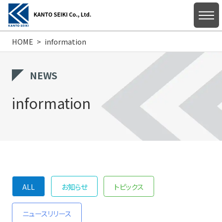
HOME
information
HOME
NEWS
information
ABOUT US
Product Information
ALL
お知らせ
トピックス
SUPPORT・INQUIRY
ニュースリリース